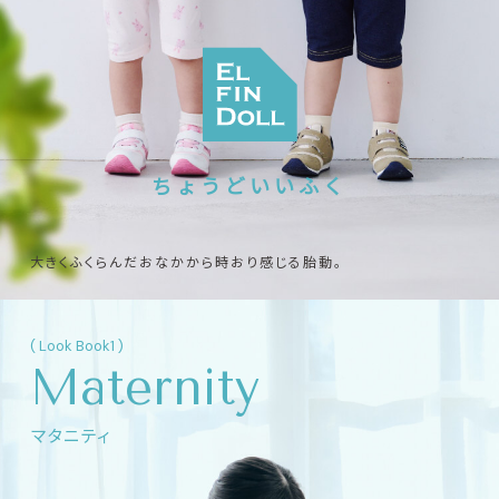
ちょうどいいふく
大きくふくらんだおなかから時おり感じる胎動。
はじめてひとりでお着替えできた日。
( Look Book1 )
何気ない日常には、宝物のような瞬間があふれています。
Maternity
エルフィンドールはそんな日々にやさしく寄りそい、
マタニティ
気持ちよくすごせる“ちょうどいいふく”を提案。
「かわいい」「すてき」にすぐ手が届く、