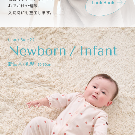
Look Book
おでかけや健診、
入院時にも重宝します。
( Look Book2 )
Newborn / Infant
新生児 / 乳児
50-80cm