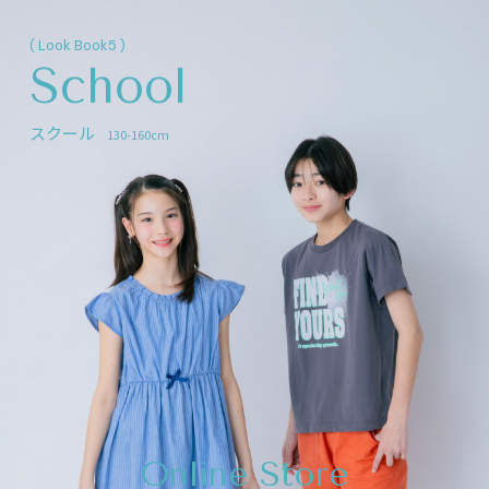
( Look Book5 )
School
スクール
130-160cm
Online Store