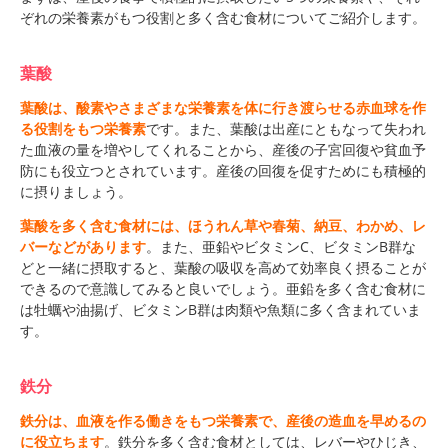
ぞれの栄養素がもつ役割と多く含む食材についてご紹介します。
葉酸
葉酸は、酸素やさまざまな栄養素を体に行き渡らせる赤血球を作
る役割をもつ栄養素
です。また、葉酸は出産にともなって失われ
た血液の量を増やしてくれることから、産後の子宮回復や貧血予
防にも役立つとされています。産後の回復を促すためにも積極的
に摂りましょう。
葉酸を多く含む食材には、ほうれん草や春菊、納豆、わかめ、レ
バーなどがあります
。また、亜鉛やビタミンC、ビタミンB群な
どと一緒に摂取すると、葉酸の吸収を高めて効率良く摂ることが
できるので意識してみると良いでしょう。亜鉛を多く含む食材に
は牡蠣や油揚げ、ビタミンB群は肉類や魚類に多く含まれていま
す。
鉄分
鉄分は、血液を作る働きをもつ栄養素で、産後の造血を早めるの
に役立ちます
。鉄分を多く含む食材としては、レバーやひじき、