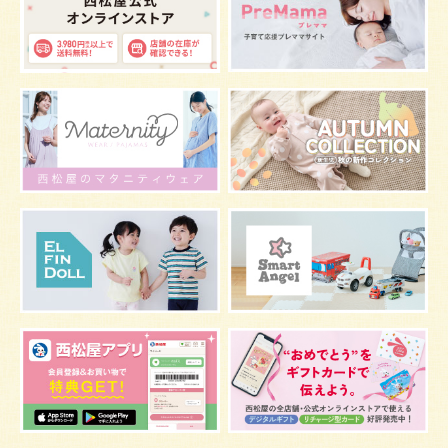
症状
改善
花粉症
枕
メニュー
グッズ
お七夜
お宮参り
お食い初め
初節句
肌
抱っこ
スキンケア
お肌
マタニティウェア
おしゃぶり
絵本
肌着
夜間断乳
お風呂
嫌がる
うんち
髪の毛
体温
視力
虫よけ
妊娠中の腰痛
こども
骨盤ベルトの基礎知識
骨盤ベルトの効果
栄養素
しぐさ
保存
マスク
予防
骨盤ベルトの注意点
感染症
双子
鼻づまり
しこり
おっぱい
水着
安全対策
おすすめ
マザーバッグ
予防注射
幼児期
アレルギー