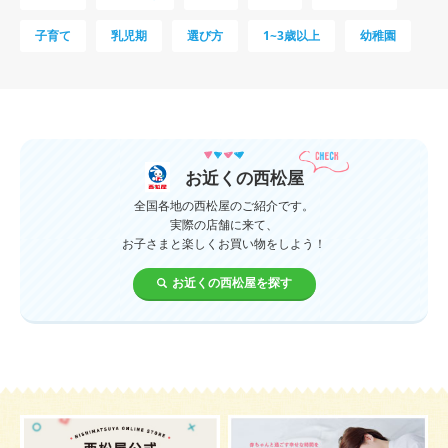
子育て
乳児期
選び方
1~3歳以上
幼稚園
母乳
妊娠初期
教育
0歳
新生児
授乳中
食材
対策
夜泣き
暑さ対策
服装
育休
飲み物
ベビーカー
お近くの西松屋
1歳未満、1～3歳
おむつ
出産準備
習い事
全国各地の西松屋のご紹介です。
実際の店舗に来て、
お子さまと楽しくお買い物をしよう！
誕生日
遊ぶ
夏
イヤイヤ期
ベビーウェア
お近くの西松屋を探す
歯
持ち物
あせも
汗
エアコン
適切温度
帽子
授乳
チャイルドシート
予防接種
お祝い
ケーキ
生後3カ月
妊活
ベビー服
小学生
家族写真
産休
お昼寝