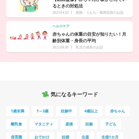
るときの対処法
発熱・うんち・風邪症状のお話
2023.04.10
ヘルスケア
赤ちゃんの体重の目安が知りたい！月
齢別体重・身長の平均
乳児の成長のお話
2022.08.30
気になるキーワード
1歳未満
1～3歳
妊娠中
4歳以上
赤ちゃん
離乳食
マタニティ
産後
妊娠
子ども
保育園
おでかけ
妊婦
出産
生後1カ月