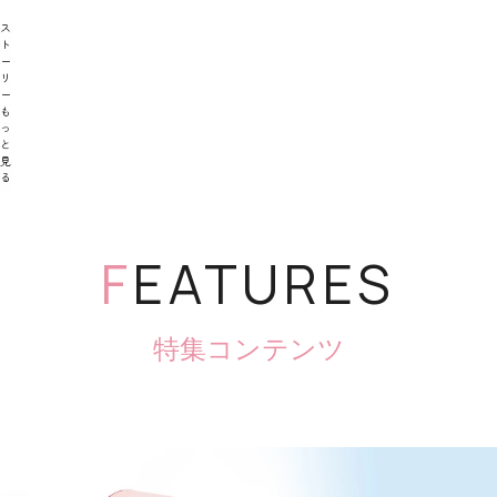
ス
ト
ー
リ
ー
も
っ
と
見
る
F
EATURES
特集コンテンツ
子育ての“たいへん”を減らして、