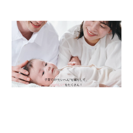
子育ての“たいへん”を減らして、
“たのしい”
を
たくさん！