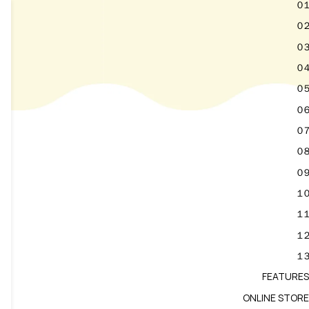
０１
０２
０３
０４
０５
０６
０７
０８
０９
１０
１１
１２
１３
FEATURES
ONLINE STORE