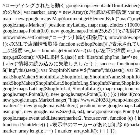
//ローディングされたら動く google.maps.event.addDomListener(windo
めの配列 var marker_array = new Array(); //地図の初期設定 var myO
map = new google.maps.Map(document.getElementById("map"
google.maps.Marker({ position: myLatlng, map: map, zIndex : 1000
google.maps.Point(0,0), new google.maps.Point(25,62) ) }); /
infowindow.setContent("コーナン川崎小田栄店"); infowindow.open(ma
}); //XMLで店舗情報取得 function setShopPoint(){ //表示されている店
上の経度 sw_lat = bounds.getSouthWest().lat();//左下の緯度 ne_lng
map.getZoom(); //XML取得 $.ajax({ url: 'files/xml.php?ne_lat='+ne_l
{ alert("情報の読み込みに失敗しました"); }, success: function(xml){ //
$("lng",this).text(); var ShopInfoName = $("name",this).text(); 
makShopMaker(ShopInfoLat,ShopInfoLng,ShopInfoName,ShopInfoL
makShopMaker(ShopInfoLat,ShopInfoLng,ShopInfoName,ShopInfoLink
google.maps.LatLng(ShopInfoLat, ShopInfoLng), map: map, icon: ne
google.maps.Point(0,0), new google.maps.Point(5,3) ) }); }else if
new google.maps.MarkerImage( "https://www.24028.jp/tenpo/image/mi
marker2 = new google.maps.Marker({ position: new google.maps.La
usui.png", new google.maps.Size(64, 64), new google.maps.Poin
google.maps.event.addListener(marker2, 'mouseover', function (e) {
function Pointdelete() { //表示中のマーカーがあれば削除 if(marker_array.l
marker_array.length; i++) { marker_array.shift(); } } } });