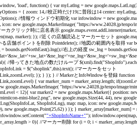
w, 'load', function() { var myLatlng = new google.maps
ptions = { zoom: 14,//校正時だけ19に普段は14 center: myLatlng, m
),myOptions); //情報ウィンドウ初期化 var infowindow = new google.m
0, icon: new google.maps.MarkerImage( "https://www.24028.jp/tenpo/i
/ 初期マーカクリック時に店名表示 google.maps.event.addListener(marker, 'mouse
p, marker); }); //近くの店舗読込とマーカーセット google.maps.event.addLi
舗ポイントを削除 Pointdelete(); //地図の範囲内を取得 var bounds = map.g
 = bounds.getNorthEast().lng();//右上の経度 sw_lng = bounds.get
at+'&sw_lat='+sw_lat+'&ne_lng='+ne_lng+'&sw_lng='+sw_lng+'&seq=901
帰ってきた地点の数だけループ $(xml).find("ShopInfo").each(function(){ v
var ShopInfoLink = $("shoplink",this).text(); //マーカーをセット
ink,zoomLevel); }); } }); } // MarkerとInfoWindowを登録 function
,zoomLevel) { var marker_num = marker_array.length; if(zoomLeve
w google.maps.MarkerImage( "https://www.24028.jp/tenpo/image/mimi
(zoomLevel < 12){ var marker2 = new google.maps.Marker({ position: 
miicon-mini-blue2.png", new google.maps.Size(44, 44), new google.ma
tLng(ShopInfoLat, ShopInfoLng), map: map, icon: new google.maps.M
t(0,0), new google.maps.Point(25,62) ) }); } marker_array[marker
 infowindow.setContent("
"+ShopInfoName+"
"); infowindow.open(map
ength > 0){ //マーカー削除 for (i = 0; i < marker_array.length; i++)