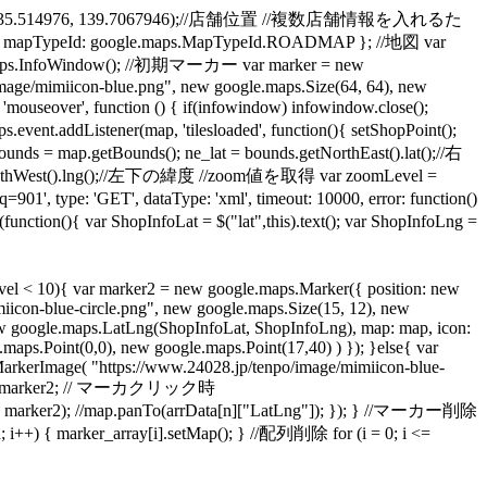
.LatLng(35.514976, 139.7067946);//店舗位置 //複数店舗情報を入れるた
apTypeId: google.maps.MapTypeId.ROADMAP }; //地図 var
aps.InfoWindow(); //初期マーカー var marker = new
mage/mimiicon-blue.png", new google.maps.Size(64, 64), new
over', function () { if(infowindow) infowindow.close();
stener(map, 'tilesloaded', function(){ setShopPoint();
etBounds(); ne_lat = bounds.getNorthEast().lat();//右
SouthWest().lng();//左下の緯度 //zoom値を取得 var zoomLevel =
', type: 'GET', dataType: 'xml', timeout: 10000, error: function()
ar ShopInfoLat = $("lat",this).text(); var ShopInfoLng =
l < 10){ var marker2 = new google.maps.Marker({ position: new
icon-blue-circle.png", new google.maps.Size(15, 12), new
new google.maps.LatLng(ShopInfoLat, ShopInfoLng), map: map, icon:
ps.Point(0,0), new google.maps.Point(17,40) ) }); }else{ var
arkerImage( "https://www.24028.jp/tenpo/image/mimiicon-blue-
_num] = marker2; // マーカクリック時
, marker2); //map.panTo(arrData[n]["LatLng"]); }); } //マーカー削除
 { marker_array[i].setMap(); } //配列削除 for (i = 0; i <=