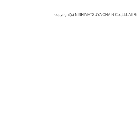
copyright(c) NISHIMATSUYA CHAIN Co.,Ltd. All R