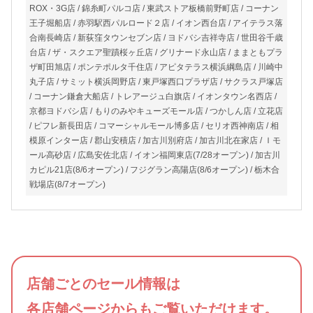
ROX・3G店 / 錦糸町パルコ店 / 東武ストア板橋前野町店 / コーナン
王子堀船店 / 赤羽駅西パルロード２店 / イオン西台店 / アイテラス落
合南長崎店 / 新荻窪タウンセブン店 / ヨドバシ吉祥寺店 / 世田谷千歳
台店 / ザ・スクエア聖蹟桜ヶ丘店 / グリナード永山店 / ままともプラ
ザ町田旭店 / ポンテポルタ千住店 / アピタテラス横浜綱島店 / 川崎中
丸子店 / サミット横浜岡野店 / 東戸塚西口プラザ店 / サクラス戸塚店
/ コーナン鎌倉大船店 / トレアージュ白旗店 / イオンタウン名西店 /
京都ヨドバシ店 / もりのみやキューズモール店 / つかしん店 / 立花店
/ ピフレ新長田店 / コマーシャルモール博多店 / セリオ西神南店 / 相
模原インター店 / 郡山安積店 / 加古川別府店 / 加古川北在家店 / Ｉモ
ール高砂店 / 広島安佐北店 / イオン福岡東店(7/28オープン) / 加古川
カピル21店(8/6オープン) / フジグラン高陽店(8/6オープン) / 栃木合
戦場店(8/7オープン)
店舗ごとのセール情報は
各店舗ページからもご覧いただけます。