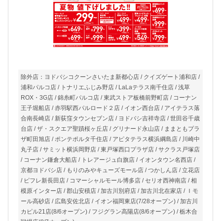
除外店：ヨドバシコクーンさいたま新都心店 / クイズゲート浦和店 /
浦和パルコ店 / トナリエふじみ野店 / LaLaテラス南千住店 / 浅草
ROX・3G店 / 錦糸町パルコ店 / 東武ストア板橋前野町店 / コーナン
王子堀船店 / 赤羽駅西パルロード２店 / イオン西台店 / アイテラス落
合南長崎店 / 新荻窪タウンセブン店 / ヨドバシ吉祥寺店 / 世田谷千歳
台店 / ザ・スクエア聖蹟桜ヶ丘店 / グリナード永山店 / ままともプラ
ザ町田旭店 / ポンテポルタ千住店 / アピタテラス横浜綱島店 / 川崎中
丸子店 / サミット横浜岡野店 / 東戸塚西口プラザ店 / サクラス戸塚店
/ コーナン鎌倉大船店 / トレアージュ白旗店 / イオンタウン名西店 /
京都ヨドバシ店 / もりのみやキューズモール店 / つかしん店 / 立花店
/ ピフレ新長田店 / コマーシャルモール博多店 / セリオ西神南店 / 相
模原インター店 / 郡山安積店 / 加古川別府店 / 加古川北在家店 / Ｉモ
ール高砂店 / 広島安佐北店 / イオン福岡東店(7/28オープン) / 加古川
カピル21店(8/6オープン) / フジグラン高陽店(8/6オープン) / 栃木合