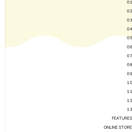
０１
０２
０３
０４
０５
０６
０７
０８
０９
１０
１１
１２
１３
FEATURES
ONLINE STORE