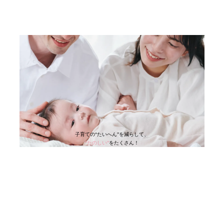
子育ての“たいへん”を減らして、
“たのしい”
を
たくさん！