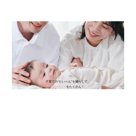
子育ての“たいへん”を減らして、
“たのしい”
を
たくさん！