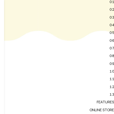
０１
０２
０３
０４
０５
０６
０７
０８
０９
１０
１１
１２
１３
FEATURES
ONLINE STORE