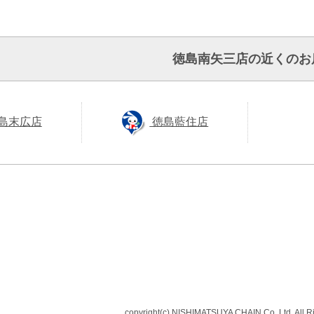
徳島南矢三店の近くのお
島末広店
徳島藍住店
copyright(c) NISHIMATSUYA CHAIN Co.,Ltd. All R