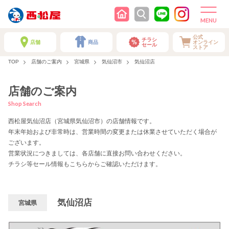
公式
チラシ
店舗
商品
オンライン
セール
ストア
TOP
店舗のご案内
宮城県
気仙沼市
気仙沼店
店舗のご案内
Shop Search
西松屋気仙沼店（宮城県気仙沼市）の店舗情報です。
年末年始および非常時は、営業時間の変更または休業させていただく場合が
ございます。
営業状況につきましては、各店舗に直接お問い合わせください。
チラシ等セール情報もこちらからご確認いただけます。
気仙沼店
宮城県