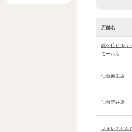
店舗名
錦ケ丘ヒルサ
モール店
仙台栗生店
仙台荒井店
フォレオせん