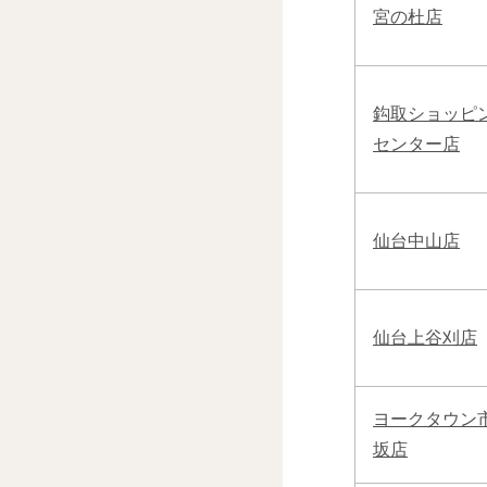
宮の杜店
鈎取ショッピ
センター店
仙台中山店
仙台上谷刈店
ヨークタウン
坂店