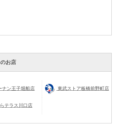
くのお店
ーナン王子堀船店
東武ストア板橋前野町店
らテラス川口店