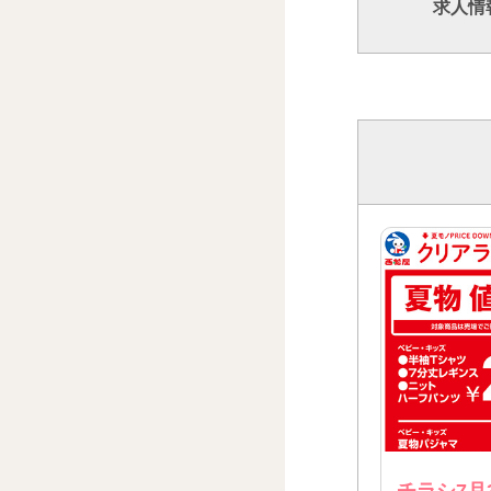
求人情
チラシ7月