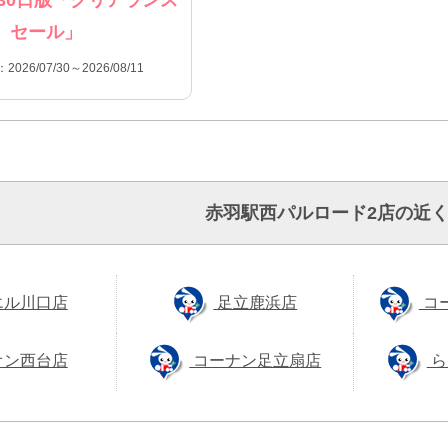
セール」
026/07/30～2026/08/11
赤羽駅西パルロード2店の近
エル川口店
足立鹿浜店
コ
オン西台店
コーナン足立扇店
ら