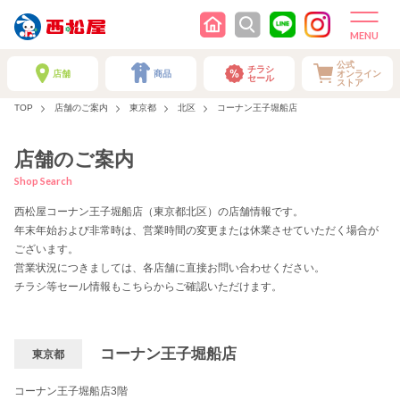
公式
チラシ
店舗
商品
オンライン
セール
ストア
TOP
店舗のご案内
東京都
北区
コーナン王子堀船店
店舗のご案内
Shop Search
西松屋コーナン王子堀船店（東京都北区）の店舗情報です。
年末年始および非常時は、営業時間の変更または休業させていただく場合が
ございます。
営業状況につきましては、各店舗に直接お問い合わせください。
チラシ等セール情報もこちらからご確認いただけます。
コーナン王子堀船店
東京都
コーナン王子堀船店3階