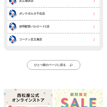
足立鹿浜店
ポンテポルタ千住店
赤羽駅西パルロード2店
コーナン足立扇店
ひとつ前のページに戻る