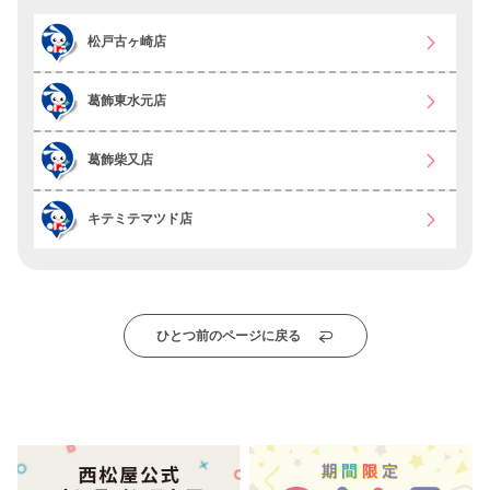
松戸古ヶ崎店
葛飾東水元店
葛飾柴又店
キテミテマツド店
ひとつ前のページに戻る