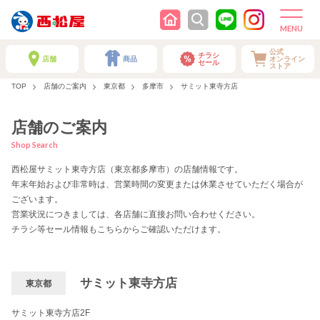
公式
チラシ
店舗
商品
オンライン
セール
ストア
TOP
店舗のご案内
東京都
多摩市
サミット東寺方店
店舗のご案内
Shop Search
西松屋サミット東寺方店（東京都多摩市）の店舗情報です。
年末年始および非常時は、営業時間の変更または休業させていただく場合が
ございます。
営業状況につきましては、各店舗に直接お問い合わせください。
チラシ等セール情報もこちらからご確認いただけます。
サミット東寺方店
東京都
サミット東寺方店2F