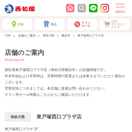
公式
チラシ
店舗
商品
オンライン
セール
ストア
TOP
店舗のご案内
神奈川県
横浜市
東戸塚西口プラザ店
店舗のご案内
Shop Search
西松屋東戸塚西口プラザ店（神奈川県横浜市）の店舗情報です。
年末年始および非常時は、営業時間の変更または休業させていただく場合が
ございます。
営業状況につきましては、各店舗に直接お問い合わせください。
チラシ等セール情報もこちらからご確認いただけます。
東戸塚西口プラザ店
神奈川県
東戸塚西口プラザ 2F