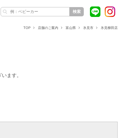
検索
TOP
店舗のご案内
富山県
氷見市
氷見柳田店
ざいます。