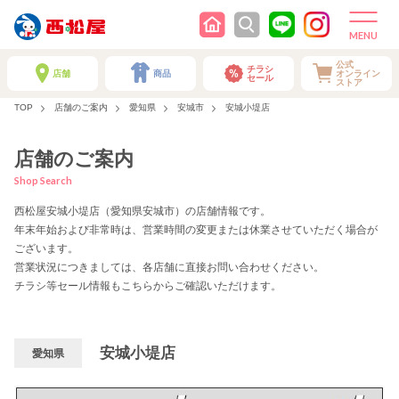
公式
チラシ
店舗
商品
オンライン
セール
ストア
TOP
店舗のご案内
愛知県
安城市
安城小堤店
店舗のご案内
Shop Search
西松屋安城小堤店（愛知県安城市）の店舗情報です。
年末年始および非常時は、営業時間の変更または休業させていただく場合が
ございます。
営業状況につきましては、各店舗に直接お問い合わせください。
チラシ等セール情報もこちらからご確認いただけます。
安城小堤店
愛知県