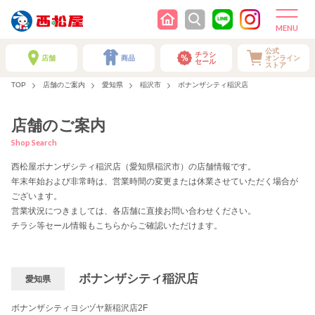
公式
チラシ
店舗
商品
オンライン
セール
ストア
TOP
店舗のご案内
愛知県
稲沢市
ボナンザシティ稲沢店
店舗のご案内
Shop Search
西松屋ボナンザシティ稲沢店（愛知県稲沢市）の店舗情報です。
年末年始および非常時は、営業時間の変更または休業させていただく場合が
ございます。
営業状況につきましては、各店舗に直接お問い合わせください。
チラシ等セール情報もこちらからご確認いただけます。
ボナンザシティ稲沢店
愛知県
ボナンザシティヨシヅヤ新稲沢店2F