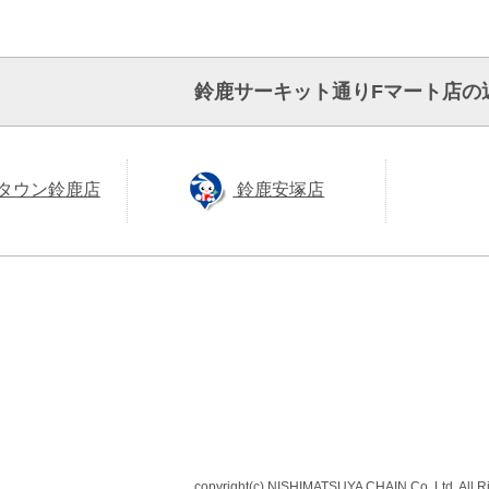
鈴鹿サーキット通りFマート店の
タウン鈴鹿店
鈴鹿安塚店
copyright(c) NISHIMATSUYA CHAIN Co.,Ltd. All R