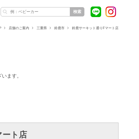
検索
P
店舗のご案内
三重県
鈴鹿市
鈴鹿サーキット通りFマート店
ざいます。
マート店