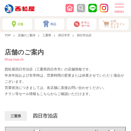
公式
チラシ
店舗
商品
オンライン
セール
ストア
TOP
店舗のご案内
三重県
四日市市
四日市泊店
店舗のご案内
Shop Search
西松屋四日市泊店（三重県四日市市）の店舗情報です。
年末年始および非常時は、営業時間の変更または休業させていただく場合が
ございます。
営業状況につきましては、各店舗に直接お問い合わせください。
チラシ等セール情報もこちらからご確認いただけます。
四日市泊店
三重県