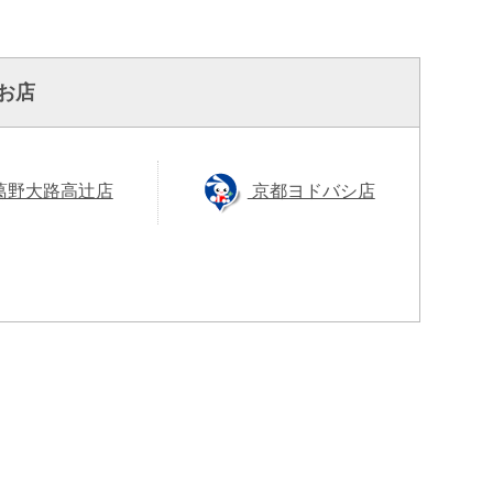
お店
葛野大路高辻店
京都ヨドバシ店