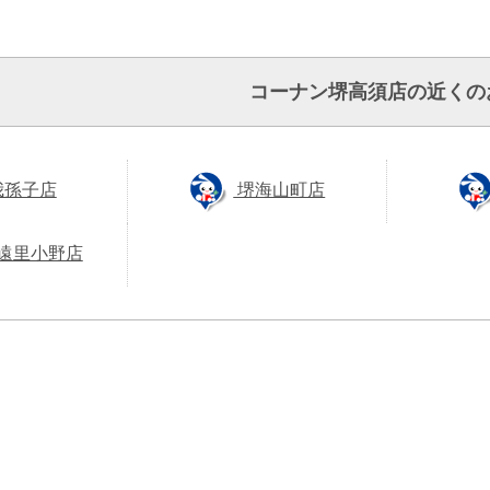
コーナン堺高須店の近くの
我孫子店
堺海山町店
遠里小野店