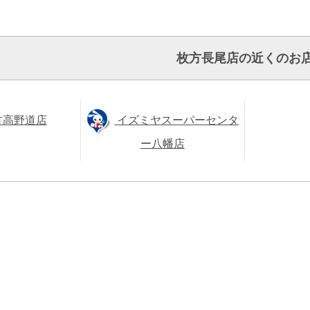
枚方長尾店の近くのお
方高野道店
イズミヤスーパーセンタ
ー八幡店