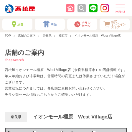
公式
チラシ
店舗
商品
オンライン
セール
ストア
TOP
店舗のご案内
奈良県
橿原市
イオンモール橿原 West Village店
店舗のご案内
Shop Search
西松屋イオンモール橿原 West Village店（奈良県橿原市）の店舗情報です。
年末年始および非常時は、営業時間の変更または休業させていただく場合が
ございます。
営業状況につきましては、各店舗に直接お問い合わせください。
チラシ等セール情報もこちらからご確認いただけます。
イオンモール橿原 West Village店
奈良県