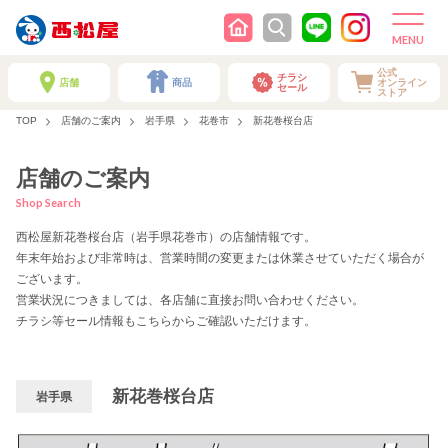
公式
チラシ
店舗
商品
オンライン
セール
ストア
TOP
店舗のご案内
岩手県
花巻市
新花巻桜台店
店舗のご案内
Shop Search
西松屋新花巻桜台店（岩手県花巻市）の店舗情報です。
年末年始および非常時は、営業時間の変更または休業させていただく場合が
ございます。
営業状況につきましては、各店舗に直接お問い合わせください。
チラシ等セール情報もこちらからご確認いただけます。
新花巻桜台店
岩手県