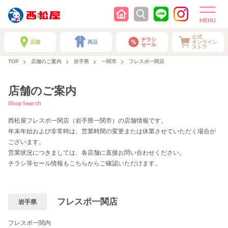
公式
チラシ
店舗
商品
オンライン
セール
ストア
TOP
店舗のご案内
岩手県
一関市
フレスポ一関店
店舗のご案内
Shop Search
西松屋フレスポ一関店（岩手県一関市）の店舗情報です。
年末年始および非常時は、営業時間の変更または休業させていただく場合が
ございます。
営業状況につきましては、各店舗に直接お問い合わせください。
チラシ等セール情報もこちらからご確認いただけます。
フレスポ一関店
岩手県
フレスポ一関内