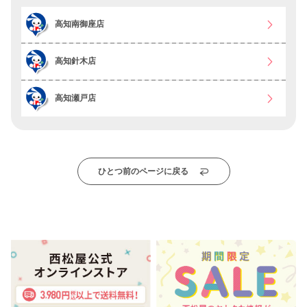
高知南御座店
高知針木店
高知瀬戸店
ひとつ前のページに戻る