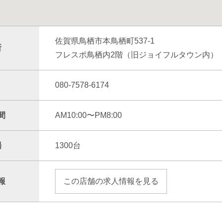
佐賀県鳥栖市本鳥栖町537-1
所
フレスポ鳥栖内2階（旧ジョイフルタウン内）
080-7578-6174
間
AM10:00〜PM8:00
場
1300台
報
この店舗の求人情報を見る