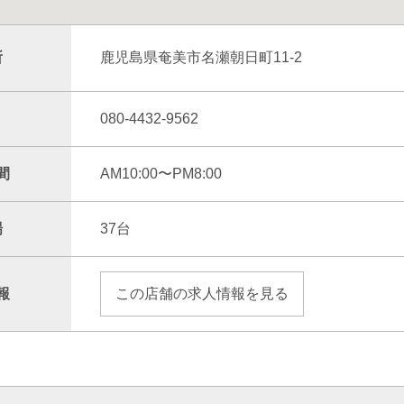
所
鹿児島県奄美市名瀬朝日町11-2
080-4432-9562
間
AM10:00〜PM8:00
場
37台
報
この店舗の求人情報を見る