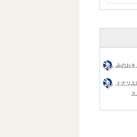
みのおキ
トナリエ
ス