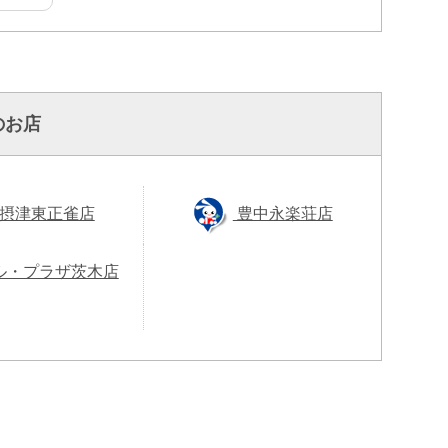
のお店
摂津東正雀店
豊中永楽荘店
ル・プラザ茨木店