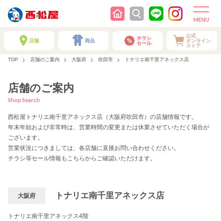
公式
チラシ
店舗
商品
オンライン
セール
ストア
TOP
店舗のご案内
大阪府
吹田市
トナリエ南千里アネックス店
店舗のご案内
Shop Search
西松屋トナリエ南千里アネックス店（大阪府吹田市）の店舗情報です。
年末年始および非常時は、営業時間の変更または休業させていただく場合が
ございます。
営業状況につきましては、各店舗に直接お問い合わせください。
チラシ等セール情報もこちらからご確認いただけます。
トナリエ南千里アネックス店
大阪府
トナリエ南千里アネックス4階