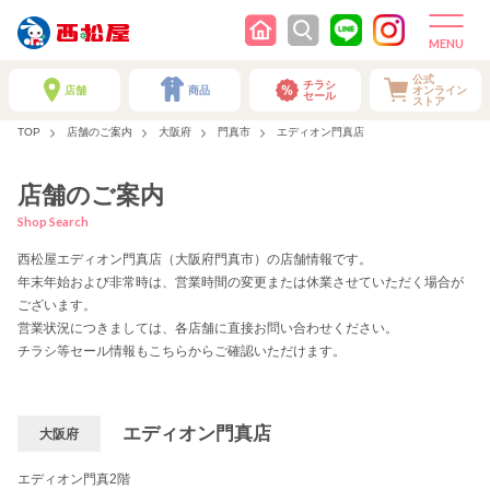
公式
チラシ
店舗
商品
オンライン
セール
ストア
TOP
店舗のご案内
大阪府
門真市
エディオン門真店
店舗のご案内
Shop Search
西松屋エディオン門真店（大阪府門真市）の店舗情報です。
年末年始および非常時は、営業時間の変更または休業させていただく場合が
ございます。
営業状況につきましては、各店舗に直接お問い合わせください。
チラシ等セール情報もこちらからご確認いただけます。
エディオン門真店
大阪府
エディオン門真2階