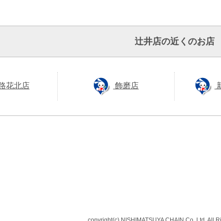
辻井店の近くのお店
路花北店
飾磨店
copyright(c) NISHIMATSUYA CHAIN Co.,Ltd. All R