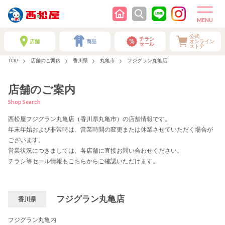
公式
チラシ
店舗
商品
オンライン
セール
ストア
TOP
店舗のご案内
香川県
丸亀市
フジグラン丸亀店
店舗のご案内
Shop Search
西松屋フジグラン丸亀店（香川県丸亀市）の店舗情報です。
年末年始および非常時は、営業時間の変更または休業させていただく場合が
ございます。
営業状況につきましては、各店舗に直接お問い合わせください。
チラシ等セール情報もこちらからご確認いただけます。
フジグラン丸亀店
香川県
フジグラン丸亀内