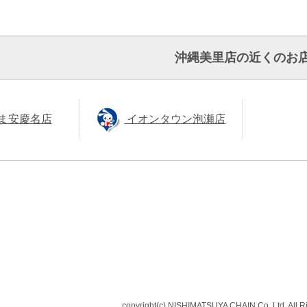
沖縄美里店の近くのお
ま安慶名店
イオンタウン泡瀬店
copyright(c) NISHIMATSUYA CHAIN Co.,Ltd. All R