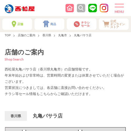
公式
チラシ
店舗
商品
オンライン
セール
ストア
TOP
店舗のご案内
香川県
丸亀市
丸亀バサラ店
店舗のご案内
Shop Search
西松屋丸亀バサラ店（香川県丸亀市）の店舗情報です。
年末年始および非常時は、営業時間の変更または休業させていただく場合が
ございます。
営業状況につきましては、各店舗に直接お問い合わせください。
チラシ等セール情報もこちらからご確認いただけます。
丸亀バサラ店
香川県