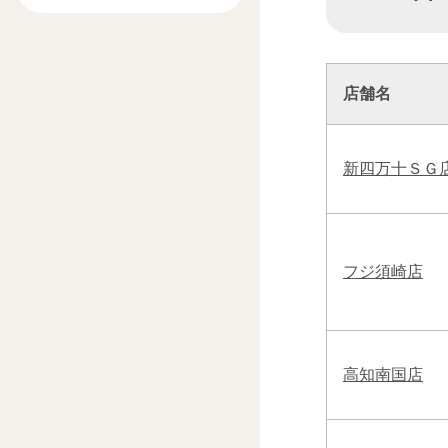
店舗名
新四万十ＳＧ
フジ須崎店
高知南国店