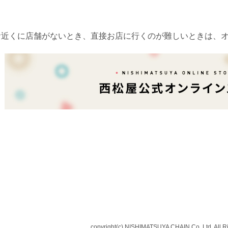
お近くに店舗がないとき、直接お店に行くのが難しいときは、
copyright(c) NISHIMATSUYA CHAIN Co.,Ltd. All R