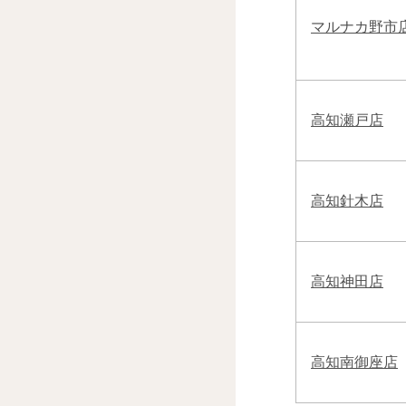
マルナカ野市
高知瀬戸店
高知針木店
高知神田店
高知南御座店