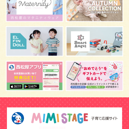
マタニティウェア
おしゃぶり
絵本
肌着
夜間断乳
お風呂
嫌がる
うんち
髪の毛
体温
視力
虫よけ
妊娠中の腰痛
こども
骨盤ベルトの基礎知識
骨盤ベルトの効果
栄養素
しぐさ
保存
マスク
予防
骨盤ベルトの注意点
感染症
双子
鼻づまり
しこり
おっぱい
水着
安全対策
おすすめ
マザーバッグ
予防注射
幼児期
アレルギー
反抗期
双胎妊娠
便秘
うなぎ
乳幼児
抜け毛
おしゃれ
目
風邪
野菜
音楽
陣痛バッグ
補助便座
おまる
トマト