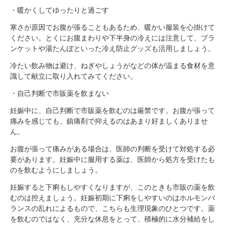
・暖かくしてゆったりと過ごす
寒さが原因でお腹が張ることもあるため、暖かい服装を心掛けて
ください。とくにお腹まわりや下半身の冷えには注意して、ブラ
ンケットや湯たんぽといった冷え防止グッズも活用しましょう。
冷たい飲み物は避け、ねぎやしょうがなどの体が温まる食材を意
識して献立に取り入れてみてください。
・自己判断で市販薬を飲まない
妊娠中に、自己判断で市販薬を飲むのは厳禁です。お腹が張って
痛みを感じても、鎮痛剤で抑えるのはあまり好ましくありませ
ん。
お腹が張って痛みがある場合は、医師の判断を受けて対処する必
要があります。妊娠中に服用する薬は、医師から処方を受けたも
のを飲むようにしましょう。
妊娠すると下痢もしやすくなりますが、このときも市販の薬を飲
むのは控えましょう。妊娠初期に下痢をしやすいのはホルモンバ
ランスの乱れによるもので、こちらも生理現象のひとつです。薬
を飲むのではなく、充分な休息をとって、積極的に水分補給をし