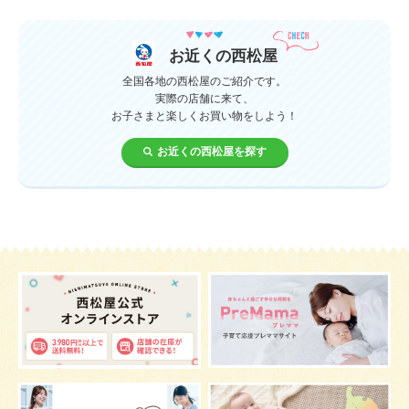
授乳中
食材
対策
夜泣き
暑さ対策
服装
育休
飲み物
ベビーカー
お近くの西松屋
1歳未満、1～3歳
おむつ
出産準備
習い事
全国各地の西松屋のご紹介です。
実際の店舗に来て、
お子さまと楽しくお買い物をしよう！
誕生日
遊ぶ
夏
イヤイヤ期
ベビーウェア
お近くの西松屋を探す
歯
持ち物
あせも
汗
エアコン
適切温度
帽子
授乳
チャイルドシート
予防接種
お祝い
ケーキ
生後3カ月
妊活
ベビー服
小学生
家族写真
産休
お昼寝
症状
改善
花粉症
枕
メニュー
グッズ
お七夜
お宮参り
お食い初め
初節句
肌
抱っこ
スキンケア
お肌