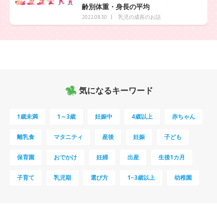
齢別体重・身長の平均
乳児の成長のお話
2022.08.30
気になるキーワード
1歳未満
1～3歳
妊娠中
4歳以上
赤ちゃん
離乳食
マタニティ
産後
妊娠
子ども
保育園
おでかけ
妊婦
出産
生後1カ月
子育て
乳児期
選び方
1~3歳以上
幼稚園
母乳
妊娠初期
教育
0歳
新生児