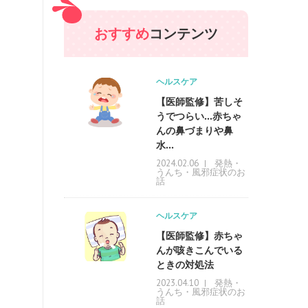
おすすめ
コンテンツ
ヘルスケア
【医師監修】苦しそ
うでつらい…赤ちゃ
んの鼻づまりや鼻
水...
発熱・
2024.02.06
うんち・風邪症状のお
話
ヘルスケア
【医師監修】赤ちゃ
んが咳きこんでいる
ときの対処法
発熱・
2023.04.10
うんち・風邪症状のお
話