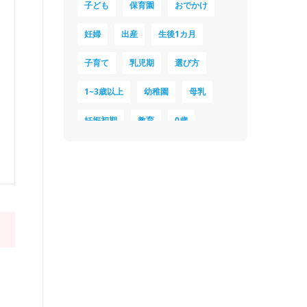
子ども
保育園
おでかけ
妊婦
出産
生後1カ月
子育て
乳児期
選び方
1~3歳以上
幼稚園
母乳
妊娠初期
教育
0歳
新生児
授乳中
食材
対策
夜泣き
暑さ対策
服装
育休
飲み物
ベビーカー
1歳未満、1～3歳
おむつ
出産準備
習い事
誕生日
遊ぶ
夏