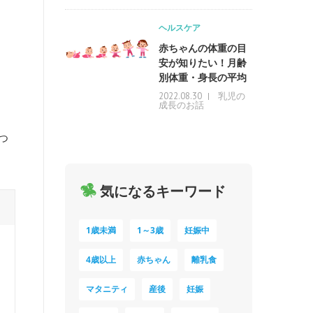
ヘルスケア
赤ちゃんの体重の目
安が知りたい！月齢
別体重・身長の平均
乳児の
2022.08.30
成長のお話
つ
気になるキーワード
1歳未満
1～3歳
妊娠中
4歳以上
赤ちゃん
離乳食
マタニティ
産後
妊娠