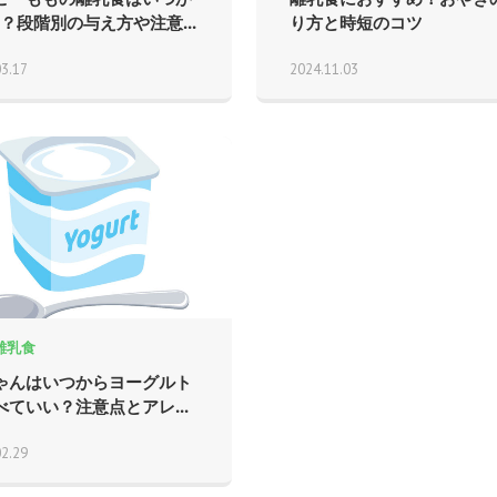
K？段階別の与え方や注意...
り方と時短のコツ
03.17
2024.11.03
離乳食
ゃんはいつからヨーグルト
べていい？注意点とアレ...
02.29