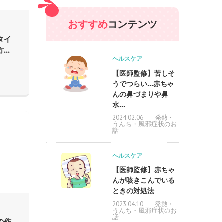
おすすめ
コンテンツ
タイ
..
ヘルスケア
【医師監修】苦しそ
うでつらい…赤ちゃ
んの鼻づまりや鼻
水...
発熱・
2024.02.06
うんち・風邪症状のお
話
ヘルスケア
【医師監修】赤ちゃ
んが咳きこんでいる
ときの対処法
発熱・
2023.04.10
うんち・風邪症状のお
話
の作