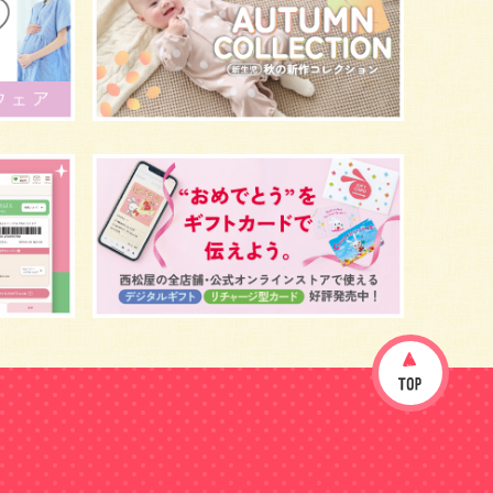
イヤイヤ期
ベビーウェア
歯
持ち物
あせも
汗
エアコン
適切温度
帽子
授乳
チャイルドシート
予防接種
お祝い
ケーキ
生後3カ月
妊活
ベビー服
小学生
家族写真
産休
お昼寝
症状
改善
花粉症
枕
メニュー
グッズ
お七夜
お宮参り
お食い初め
初節句
肌