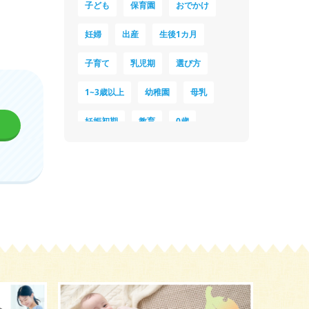
子ども
保育園
おでかけ
妊婦
出産
生後1カ月
子育て
乳児期
選び方
1~3歳以上
幼稚園
母乳
妊娠初期
教育
0歳
新生児
授乳中
食材
対策
夜泣き
暑さ対策
服装
育休
飲み物
ベビーカー
1歳未満、1～3歳
おむつ
出産準備
習い事
誕生日
遊ぶ
夏