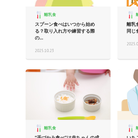
離乳食
スプーン食べはいつから始め
離乳
る？取り入れ方や練習する際
同じ
の...
2025.
2025.10.23
離乳食
“手づかみ食べ”は赤ちゃんの成
いち