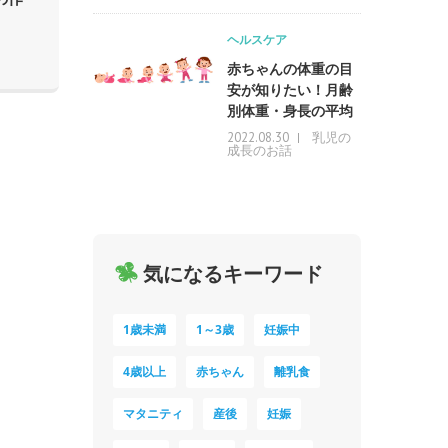
ヘルスケア
赤ちゃんの体重の目
安が知りたい！月齢
別体重・身長の平均
乳児の
2022.08.30
成長のお話
気になるキーワード
1歳未満
1～3歳
妊娠中
4歳以上
赤ちゃん
離乳食
マタニティ
産後
妊娠