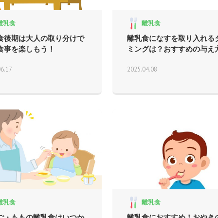
離乳食
離乳食
食後期は大人の取り分けで
離乳食になすを取り入れる
食事を楽しもう！
ミングは？おすすめの与え方.
06.17
2025.04.08
離乳食
離乳食
ご・ももの離乳食はいつか
離乳食におすすめ！おやき