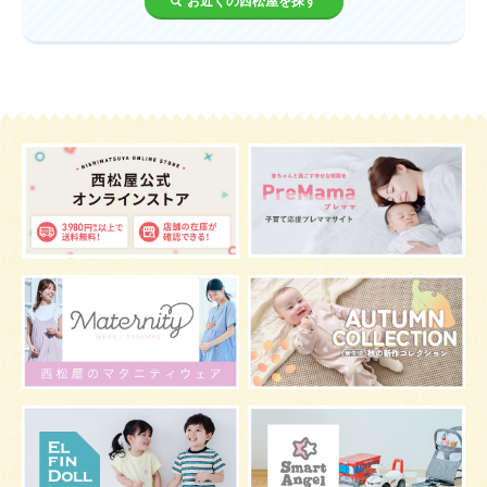
お近くの西松屋を探す
歯
持ち物
あせも
汗
エアコン
適切温度
帽子
授乳
チャイルドシート
予防接種
お祝い
ケーキ
生後3カ月
妊活
ベビー服
小学生
家族写真
産休
お昼寝
症状
改善
花粉症
枕
メニュー
グッズ
お七夜
お宮参り
お食い初め
初節句
肌
抱っこ
スキンケア
お肌
マタニティウェア
おしゃぶり
絵本
肌着
夜間断乳
お風呂
嫌がる
うんち
髪の毛
体温
視力
虫よけ
妊娠中の腰痛
こども
骨盤ベルトの基礎知識
骨盤ベルトの効果
栄養素