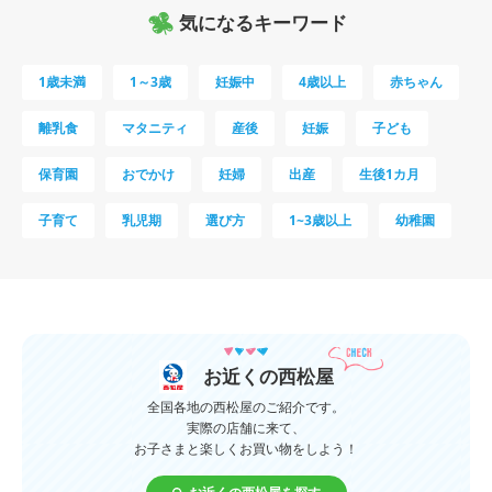
気になるキーワード
1歳未満
1～3歳
妊娠中
4歳以上
赤ちゃん
離乳食
マタニティ
産後
妊娠
子ども
保育園
おでかけ
妊婦
出産
生後1カ月
子育て
乳児期
選び方
1~3歳以上
幼稚園
母乳
妊娠初期
教育
0歳
新生児
授乳中
食材
対策
夜泣き
暑さ対策
服装
育休
飲み物
ベビーカー
お近くの西松屋
1歳未満、1～3歳
おむつ
出産準備
習い事
全国各地の西松屋のご紹介です。
実際の店舗に来て、
お子さまと楽しくお買い物をしよう！
誕生日
遊ぶ
夏
イヤイヤ期
ベビーウェア