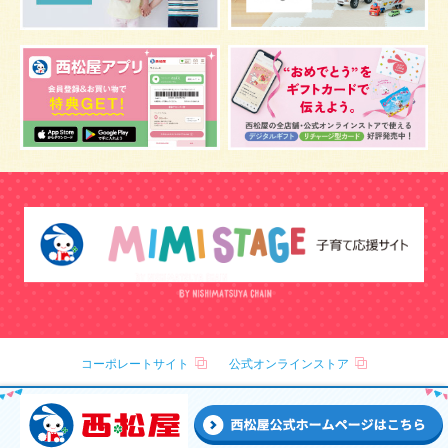
しぐさ
保存
マスク
予防
骨盤ベルトの注意点
感染症
双子
鼻づまり
しこり
おっぱい
水着
安全対策
おすすめ
マザーバッグ
予防注射
幼児期
アレルギー
反抗期
双胎妊娠
便秘
うなぎ
乳幼児
抜け毛
おしゃれ
目
風邪
野菜
音楽
陣痛バッグ
補助便座
おまる
トマト
防災グッズ
冬
正中線
インプランテーションディップ
クーイング
おねしょ
コーポレートサイト
公式オンラインストア
哺乳瓶
粉ミルク
グミ
チョコレート
車酔い
歯科検診
乳がん
1歳～1歳半
室温
骨盤矯正