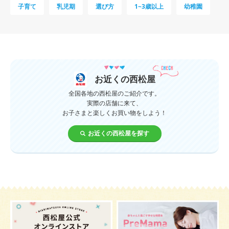
子育て
乳児期
選び方
1~3歳以上
幼稚園
母乳
妊娠初期
教育
0歳
新生児
授乳中
食材
対策
夜泣き
暑さ対策
服装
育休
飲み物
ベビーカー
お近くの西松屋
1歳未満、1～3歳
おむつ
出産準備
習い事
全国各地の西松屋のご紹介です。
実際の店舗に来て、
お子さまと楽しくお買い物をしよう！
誕生日
遊ぶ
夏
イヤイヤ期
ベビーウェア
お近くの西松屋を探す
歯
持ち物
汗
エアコン
適切温度
帽子
授乳
チャイルドシート
予防接種
産休
ケーキ
生後3カ月
妊活
ベビー服
小学生
症状
あせも
お祝い
家族写真
改善
肌
お昼寝
枕
メニュー
グッズ