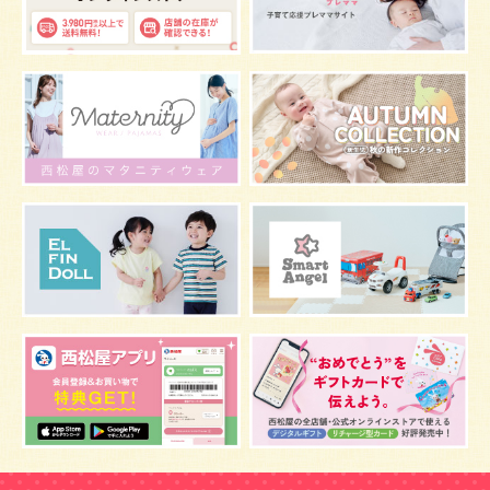
お宮参り
お食い初め
初節句
肌着
お七夜
スキンケア
お肌
マタニティウェア
おしゃぶり
絵本
夜間断乳
抱っこ
視力
マスク
お風呂
嫌がる
うんち
髪の毛
体温
虫よけ
予防
骨盤ベルトの注意点
骨盤ベルトの基礎知識
こども
骨盤ベルトの効果
栄養素
しぐさ
感染症
保存
妊娠中の腰痛
アレルギー
風邪
目
乳がん
しこり
おっぱい
水着
安全対策
おすすめ
マザーバッグ
鼻づまり
予防注射
反抗期
双胎妊娠
双子
うなぎ
乳幼児
抜け毛