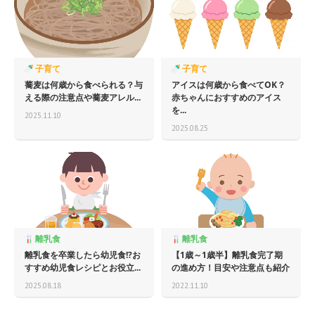
子育て
子育て
蕎麦は何歳から食べられる？与
アイスは何歳から食べてOK？
える際の注意点や蕎麦アレル...
赤ちゃんにおすすめのアイス
を...
2025.11.10
2025.08.25
離乳食
離乳食
離乳食を卒業したら幼児食!?お
【1歳～1歳半】離乳食完了期
すすめ幼児食レシピとお役立...
の進め方！目安や注意点も紹介
2025.08.18
2022.11.10