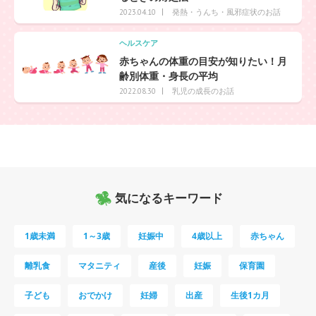
発熱・うんち・風邪症状のお話
2023.04.10
ヘルスケア
赤ちゃんの体重の目安が知りたい！月
齢別体重・身長の平均
乳児の成長のお話
2022.08.30
気になるキーワード
1歳未満
1～3歳
妊娠中
4歳以上
赤ちゃん
離乳食
マタニティ
産後
妊娠
保育園
子ども
おでかけ
妊婦
出産
生後1カ月