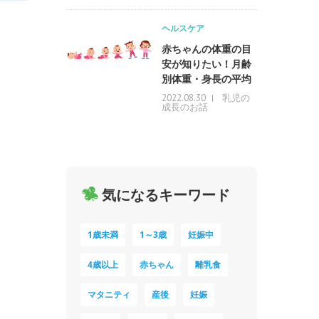
ヘルスケア
赤ちゃんの体重の目
安が知りたい！月齢
別体重・身長の平均
乳児の
2022.08.30
成長のお話
気になるキーワード
1歳未満
1～3歳
妊娠中
4歳以上
赤ちゃん
離乳食
マタニティ
産後
妊娠