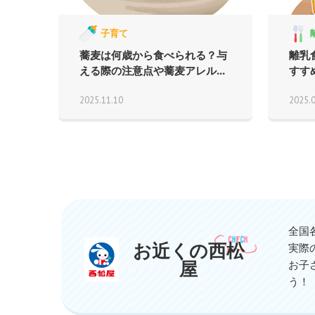
子育て
蕎麦は何歳から食べられる？与
離乳
える際の注意点や蕎麦アレル...
すす
2025.11.10
2025.
全国
お近くの西松
実際
屋
お子
う！