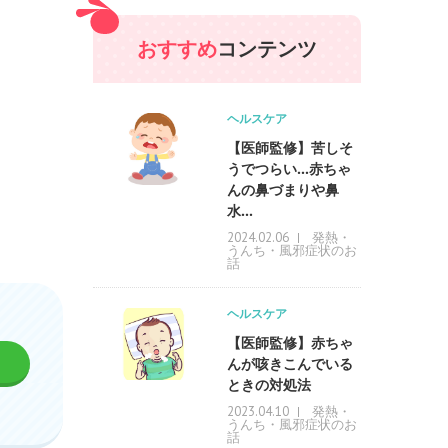
おすすめ
コンテンツ
ヘルスケア
【医師監修】苦しそ
うでつらい…赤ちゃ
んの鼻づまりや鼻
水...
発熱・
2024.02.06
うんち・風邪症状のお
話
ヘルスケア
【医師監修】赤ちゃ
んが咳きこんでいる
ときの対処法
発熱・
2023.04.10
うんち・風邪症状のお
話