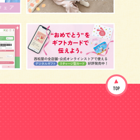
イヤイヤ期
ベビーウェア
歯
持ち物
あせも
汗
エアコン
適切温度
帽子
授乳
チャイルドシート
予防接種
お祝い
ケーキ
生後3カ月
妊活
ベビー服
小学生
家族写真
産休
お昼寝
症状
改善
花粉症
枕
メニュー
グッズ
お七夜
お宮参り
お食い初め
初節句
肌