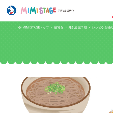
MIMI STAGEトップ
離乳食
離乳食完了期
レシピや食材