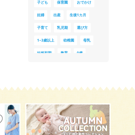
子ども
保育園
おでかけ
妊婦
出産
生後1カ月
子育て
乳児期
選び方
1~3歳以上
幼稚園
母乳
妊娠初期
教育
0歳
新生児
授乳中
食材
対策
夜泣き
暑さ対策
服装
育休
飲み物
ベビーカー
1歳未満、1～3歳
おむつ
出産準備
習い事
誕生日
遊ぶ
夏