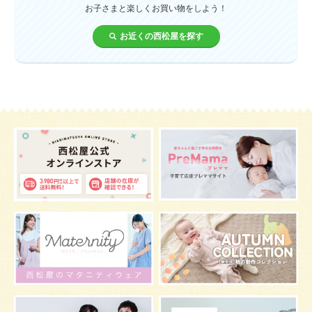
お子さまと楽しくお買い物をしよう！
誕生日
遊ぶ
夏
イヤイヤ期
ベビーウェア
お近くの西松屋を探す
歯
持ち物
あせも
汗
エアコン
適切温度
帽子
授乳
チャイルドシート
予防接種
お祝い
ケーキ
生後3カ月
妊活
ベビー服
小学生
家族写真
産休
お昼寝
症状
改善
花粉症
枕
メニュー
グッズ
お七夜
お宮参り
お食い初め
初節句
肌
抱っこ
スキンケア
お肌
マタニティウェア
おしゃぶり
絵本
肌着
夜間断乳
お風呂
嫌がる
うんち
髪の毛
体温
視力
虫よけ
妊娠中の腰痛
こども