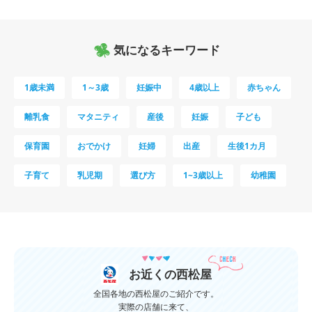
気になるキーワード
1歳未満
1～3歳
妊娠中
4歳以上
赤ちゃん
離乳食
マタニティ
産後
妊娠
子ども
保育園
おでかけ
妊婦
出産
生後1カ月
子育て
乳児期
選び方
1~3歳以上
幼稚園
母乳
妊娠初期
教育
0歳
新生児
授乳中
食材
対策
夜泣き
暑さ対策
服装
育休
飲み物
ベビーカー
お近くの西松屋
1歳未満、1～3歳
おむつ
出産準備
習い事
全国各地の西松屋のご紹介です。
実際の店舗に来て、