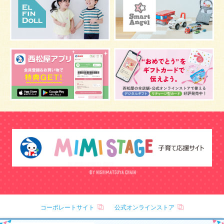
骨盤ベルトの基礎知識
骨盤ベルトの効果
栄養素
しぐさ
保存
マスク
予防
骨盤ベルトの注意点
感染症
双子
鼻づまり
しこり
おっぱい
水着
安全対策
おすすめ
マザーバッグ
予防注射
幼児期
アレルギー
反抗期
双胎妊娠
便秘
うなぎ
乳幼児
抜け毛
おしゃれ
目
風邪
野菜
音楽
陣痛バッグ
補助便座
おまる
トマト
防災グッズ
冬
正中線
インプランテーションディップ
クーイング
おねしょ
コーポレートサイト
公式オンラインストア
哺乳瓶
粉ミルク
グミ
チョコレート
車酔い