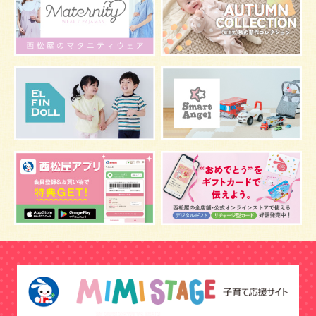
マタニティウェア
おしゃぶり
絵本
肌着
夜間断乳
お風呂
嫌がる
うんち
髪の毛
体温
視力
虫よけ
妊娠中の腰痛
こども
骨盤ベルトの基礎知識
骨盤ベルトの効果
栄養素
しぐさ
保存
マスク
予防
骨盤ベルトの注意点
感染症
双子
鼻づまり
しこり
おっぱい
水着
安全対策
おすすめ
マザーバッグ
予防注射
幼児期
アレルギー
反抗期
双胎妊娠
便秘
うなぎ
乳幼児
抜け毛
おしゃれ
目
風邪
野菜
音楽
陣痛バッグ
補助便座
おまる
トマト