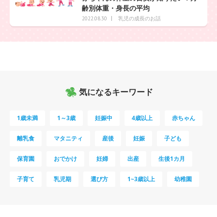
齢別体重・身長の平均
乳児の成長のお話
2022.08.30
気になるキーワード
1歳未満
1～3歳
妊娠中
4歳以上
赤ちゃん
離乳食
マタニティ
産後
妊娠
子ども
保育園
おでかけ
妊婦
出産
生後1カ月
子育て
乳児期
選び方
1~3歳以上
幼稚園
母乳
妊娠初期
教育
0歳
新生児