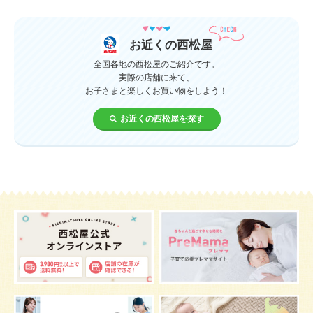
授乳中
食材
対策
夜泣き
暑さ対策
服装
育休
飲み物
ベビーカー
お近くの西松屋
1歳未満、1～3歳
おむつ
出産準備
習い事
全国各地の西松屋のご紹介です。
実際の店舗に来て、
お子さまと楽しくお買い物をしよう！
誕生日
遊ぶ
夏
イヤイヤ期
ベビーウェア
お近くの西松屋を探す
歯
持ち物
あせも
汗
エアコン
適切温度
帽子
授乳
チャイルドシート
予防接種
お祝い
ケーキ
生後3カ月
妊活
ベビー服
小学生
家族写真
産休
お昼寝
症状
改善
花粉症
枕
メニュー
グッズ
お七夜
お宮参り
お食い初め
初節句
肌
抱っこ
スキンケア
お肌