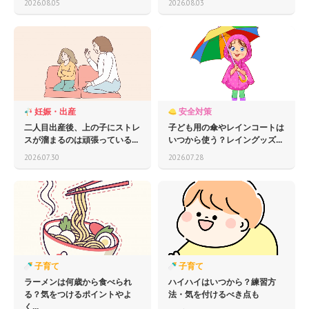
2026.08.05
2026.08.03
妊娠・出産
安全対策
二人目出産後、上の子にストレ
子ども用の傘やレインコートは
スが溜まるのは頑張っている...
いつから使う？レイングッズ...
2026.07.30
2026.07.28
子育て
子育て
ラーメンは何歳から食べられ
ハイハイはいつから？練習方
る？気をつけるポイントやよ
法・気を付けるべき点も
く...