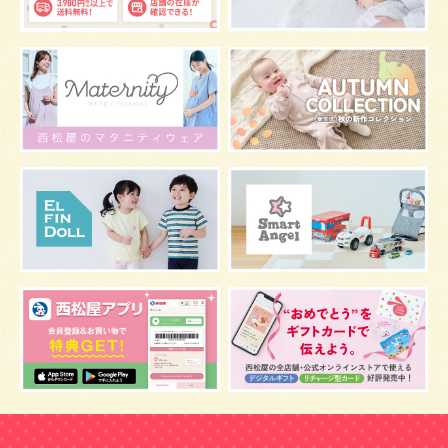
グッズ
お七夜
お宮参り
お食い初め
初節句
肌
抱っこ
スキンケア
お肌
マタニティウェア
おしゃぶり
絵本
肌着
夜間断乳
お風呂
嫌がる
うんち
髪の毛
体温
視力
虫よけ
妊娠中の腰痛
こども
骨盤ベルトの基礎知識
骨盤ベルトの効果
栄養素
しぐさ
保存
マスク
予防
骨盤ベルトの注意点
感染症
双子
鼻づまり
しこり
おっぱい
水着
安全対策
おすすめ
マザーバッグ
予防注射
幼児期
アレルギー
反抗期
双胎妊娠
便秘
うなぎ
乳幼児