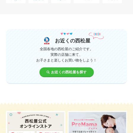
母乳
妊娠初期
教育
0歳
新生児
授乳中
食材
対策
夜泣き
暑さ対策
服装
育休
飲み物
ベビーカー
お近くの西松屋
1歳未満、1～3歳
おむつ
出産準備
習い事
全国各地の西松屋のご紹介です。
実際の店舗に来て、
お子さまと楽しくお買い物をしよう！
誕生日
遊ぶ
夏
イヤイヤ期
ベビーウェア
お近くの西松屋を探す
歯
持ち物
あせも
汗
エアコン
適切温度
帽子
授乳
チャイルドシート
予防接種
お祝い
ケーキ
生後3カ月
妊活
ベビー服
小学生
家族写真
産休
お昼寝
症状
改善
花粉症
枕
メニュー