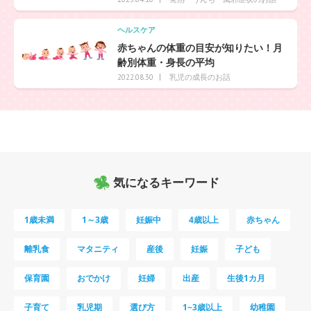
ヘルスケア
赤ちゃんの体重の目安が知りたい！月
齢別体重・身長の平均
乳児の成長のお話
2022.08.30
気になるキーワード
1歳未満
1～3歳
妊娠中
4歳以上
赤ちゃん
離乳食
マタニティ
産後
妊娠
子ども
保育園
おでかけ
妊婦
出産
生後1カ月
子育て
乳児期
選び方
1~3歳以上
幼稚園