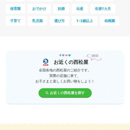
保育園
おでかけ
妊婦
出産
生後1カ月
子育て
乳児期
選び方
1~3歳以上
幼稚園
母乳
妊娠初期
教育
0歳
新生児
授乳中
食材
対策
夜泣き
暑さ対策
服装
育休
飲み物
ベビーカー
お近くの西松屋
1歳未満、1～3歳
おむつ
出産準備
習い事
全国各地の西松屋のご紹介です。
実際の店舗に来て、
お子さまと楽しくお買い物をしよう！
誕生日
遊ぶ
夏
イヤイヤ期
ベビーウェア
お近くの西松屋を探す
歯
持ち物
あせも
汗
エアコン
適切温度
帽子
授乳
チャイルドシート
予防接種
お祝い
ケーキ
生後3カ月
妊活