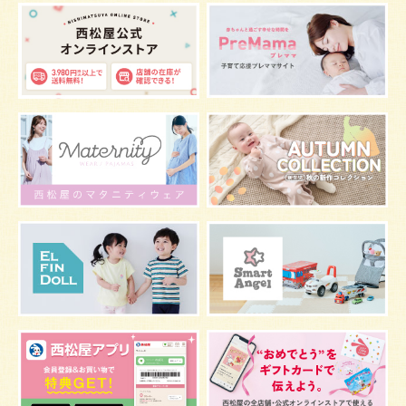
ベビー服
小学生
家族写真
産休
お昼寝
症状
改善
花粉症
枕
メニュー
グッズ
お七夜
お宮参り
お食い初め
初節句
肌
抱っこ
スキンケア
お肌
マタニティウェア
おしゃぶり
絵本
肌着
夜間断乳
お風呂
嫌がる
うんち
髪の毛
体温
視力
虫よけ
妊娠中の腰痛
こども
骨盤ベルトの基礎知識
骨盤ベルトの効果
栄養素
しぐさ
保存
マスク
予防
骨盤ベルトの注意点
感染症
双子
鼻づまり
しこり
おっぱい
水着
安全対策
おすすめ