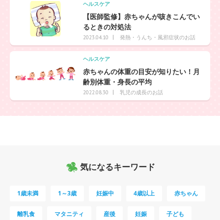
ヘルスケア
【医師監修】赤ちゃんが咳きこんでい
るときの対処法
発熱・うんち・風邪症状のお話
2023.04.10
ヘルスケア
赤ちゃんの体重の目安が知りたい！月
齢別体重・身長の平均
乳児の成長のお話
2022.08.30
気になるキーワード
1歳未満
1～3歳
妊娠中
4歳以上
赤ちゃん
離乳食
マタニティ
産後
妊娠
子ども