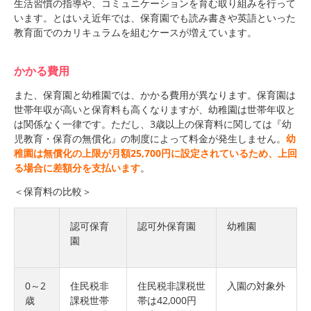
生活習慣の指導や、コミュニケーションを育む取り組みを行って
います。とはいえ近年では、保育園でも読み書きや英語といった
教育面でのカリキュラムを組むケースが増えています。
かかる費用
また、保育園と幼稚園では、かかる費用が異なります。保育園は
世帯年収が高いと保育料も高くなりますが、幼稚園は世帯年収と
は関係なく一律です。ただし、3歳以上の保育料に関しては『幼
児教育・保育の無償化』の制度によって料金が発生しません。
幼
稚園は無償化の上限が月額25,700円に設定されているため、上回
る場合に差額分を支払います
。
＜保育料の比較＞
認可保育
認可外保育園
幼稚園
園
0～
2
住民税非
住民税非課税世
入園の対象外
歳
課税世帯
帯は
42,000
円