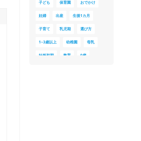
子ども
保育園
おでかけ
妊婦
出産
生後1カ月
子育て
乳児期
選び方
1~3歳以上
幼稚園
母乳
妊娠初期
教育
0歳
新生児
授乳中
食材
対策
夜泣き
暑さ対策
服装
育休
飲み物
ベビーカー
1歳未満、1～3歳
おむつ
出産準備
習い事
誕生日
遊ぶ
夏