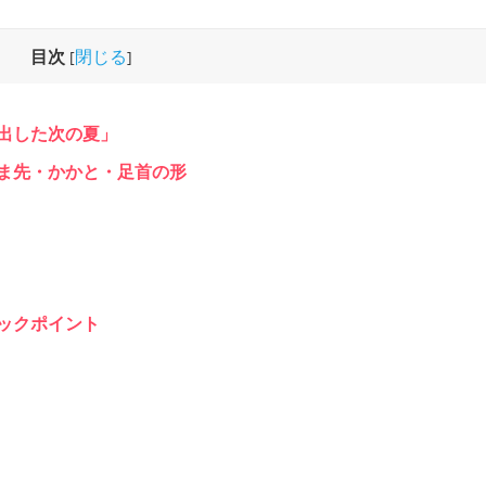
目次
閉じる
[
]
出した次の夏」
ま先・かかと・足首の形
ックポイント