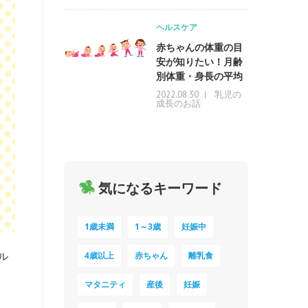
ヘルスケア
赤ちゃんの体重の目
安が知りたい！月齢
別体重・身長の平均
乳児の
2022.08.30
成長のお話
気になるキーワード
1歳未満
1～3歳
妊娠中
ル
4歳以上
赤ちゃん
離乳食
マタニティ
産後
妊娠