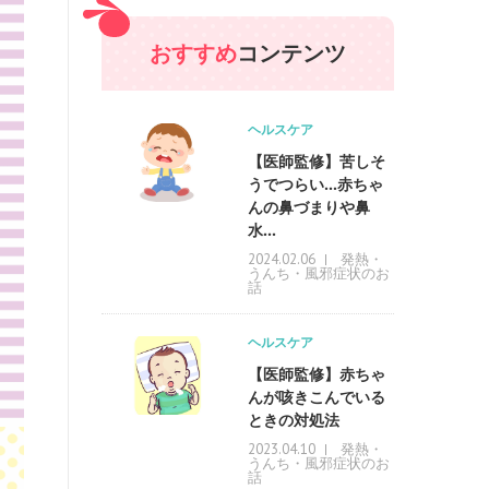
おすすめ
コンテンツ
ヘルスケア
【医師監修】苦しそ
うでつらい…赤ちゃ
んの鼻づまりや鼻
水...
発熱・
2024.02.06
うんち・風邪症状のお
話
ヘルスケア
【医師監修】赤ちゃ
んが咳きこんでいる
ときの対処法
発熱・
2023.04.10
うんち・風邪症状のお
話